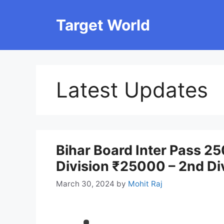
Skip
to
Target World
content
Latest Updates
Bihar Board Inter Pass 2
Division ₹25000 – 2nd Di
March 30, 2024
by
Mohit Raj