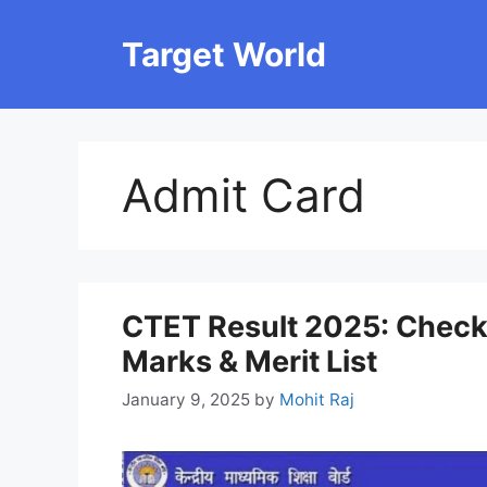
Skip
to
Target World
content
Admit Card
CTET Result 2025: Check 
Marks & Merit List
January 9, 2025
by
Mohit Raj