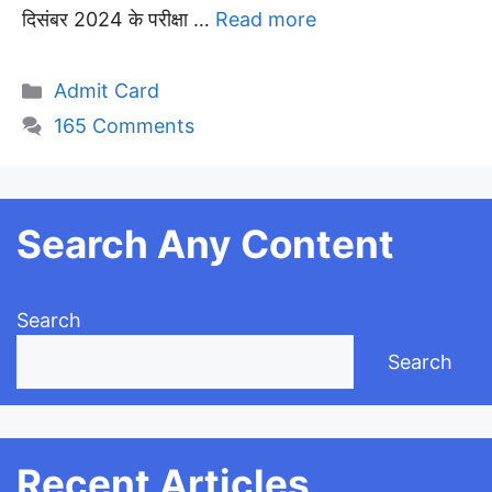
दिसंबर 2024 के परीक्षा …
Read more
Categories
Admit Card
165 Comments
Search Any Content
Search
Search
Recent Articles