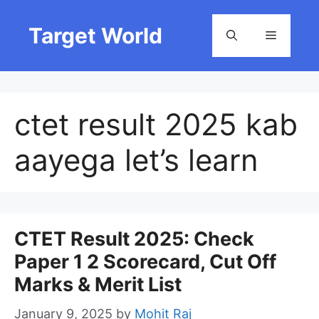
Skip
to
Target World
Menu
content
ctet result 2025 kab
aayega let’s learn
CTET Result 2025: Check
Paper 1 2 Scorecard, Cut Off
Marks & Merit List
January 9, 2025
by
Mohit Raj