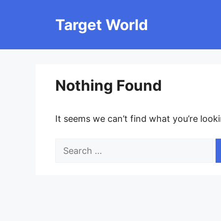
Skip
to
Target World
content
Nothing Found
It seems we can’t find what you’re look
Search
for: