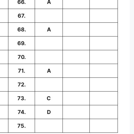
66.
A
67.
68.
A
69.
70.
71.
A
72.
73.
C
74.
D
75.