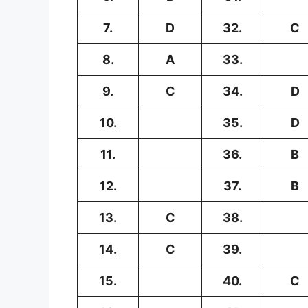
7.
D
32.
C
8.
A
33.
9.
C
34.
D
10.
35.
D
11.
36.
B
12.
37.
B
13.
C
38.
14.
C
39.
15.
40.
C