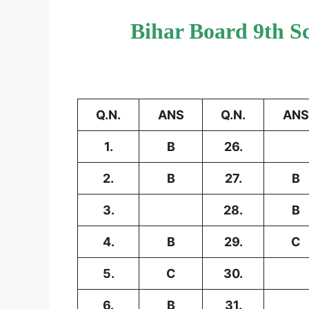
Bihar Board 9th S
Q.N.
ANS
Q.N.
ANS
1.
B
26.
2.
B
27.
B
3.
28.
B
4.
B
29.
C
5.
C
30.
6.
B
31.