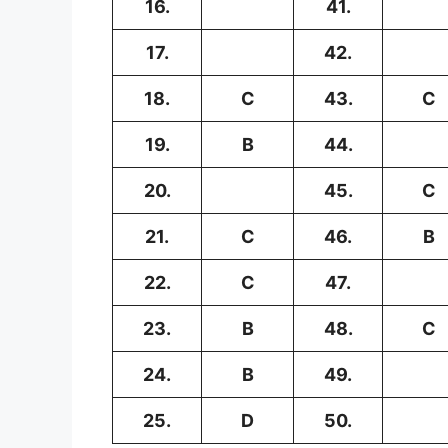
16.
41.
17.
42.
18.
C
43.
C
19.
B
44.
20.
45.
C
21.
C
46.
B
22.
C
47.
23.
B
48.
C
24.
B
49.
25.
D
50.