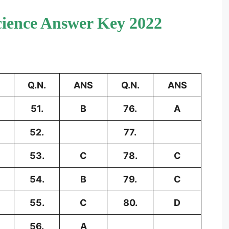
cience Answer Key 2022
Q.N.
ANS
Q.N.
ANS
51.
B
76.
A
52.
77.
53.
C
78.
C
54.
B
79.
C
55.
C
80.
D
56.
A