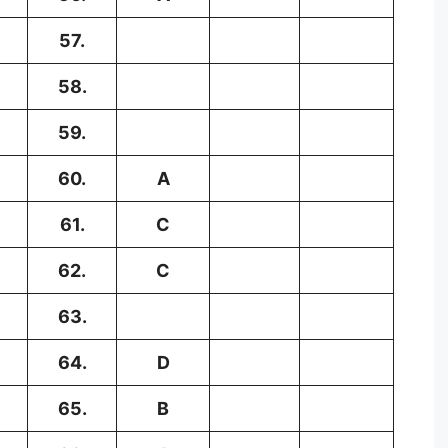
57.
58.
59.
60.
A
61.
C
62.
C
63.
64.
D
65.
B