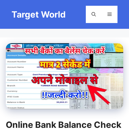
Skip
to
Target World
Menu
content
Online Bank Balance Check