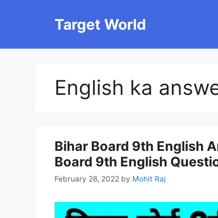
Skip
to
Target World
content
English ka answ
Bihar Board 9th English 
Board 9th English Questi
February 28, 2022
by
Mohit Raj