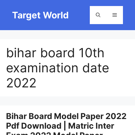
Skip
to
Target World
Menu
content
bihar board 10th
examination date
2022
Bihar Board Model Paper 2022
Pdf Download | Matric Inter