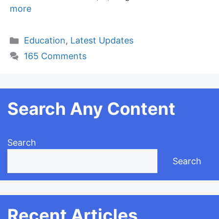
more
Categories
Education
,
Latest Updates
165 Comments
Search Any Content
Search
Search
Recent Articles