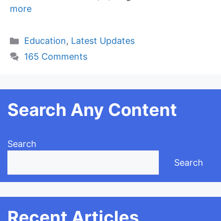
more
Categories
Education
,
Latest Updates
165 Comments
Search Any Content
Search
Search
Recent Articles