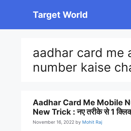
Skip
to
Target World
content
aadhar card me 
number kaise ch
Aadhar Card Me Mobile 
New Trick : नए तरीके से 1 क्लिक म
November 16, 2022
by
Mohit Raj