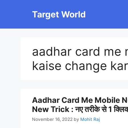
Skip
to
Target World
content
aadhar card me 
kaise change kar
Aadhar Card Me Mobile 
New Trick : नए तरीके से 1 क्लिक म
November 16, 2022
by
Mohit Raj